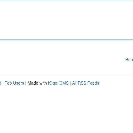
Rep
d
|
Top Users
| Made with
Kliqqi CMS
|
All RSS Feeds