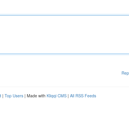
Rep
d
|
Top Users
| Made with
Kliqqi CMS
|
All RSS Feeds