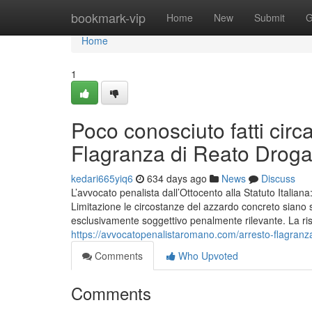
Home
bookmark-vip
Home
New
Submit
G
Home
1
Poco conosciuto fatti circ
Flagranza di Reato Droga
kedari665yiq6
634 days ago
News
Discuss
L’avvocato penalista dall’Ottocento alla Statuto Italiana
Limitazione le circostanze del azzardo concreto siano s
esclusivamente soggettivo penalmente rilevante. La ris
https://avvocatopenalistaromano.com/arresto-flagranz
Comments
Who Upvoted
Comments