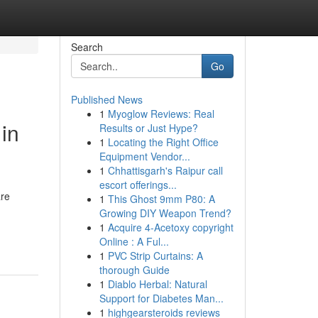
Search
Go
Published News
1
Myoglow Reviews: Real
 in
Results or Just Hype?
1
Locating the Right Office
Equipment Vendor...
1
Chhattisgarh's Raipur call
escort offerings...
are
1
This Ghost 9mm P80: A
Growing DIY Weapon Trend?
1
Acquire 4-Acetoxy copyright
Online : A Ful...
1
PVC Strip Curtains: A
thorough Guide
1
Diablo Herbal: Natural
Support for Diabetes Man...
1
highgearsteroids reviews