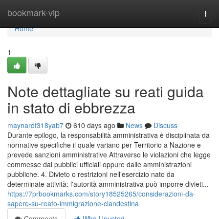
Home
bookmark-vip
Togg
navi
Home
1
Note dettagliate su reati guida
in stato di ebbrezza
maynardf318yab7
610 days ago
News
Discuss
Durante epilogo, la responsabilità amministrativa è disciplinata da
normative specifiche il quale variano per Territorio a Nazione e
prevede sanzioni amministrative Attraverso le violazioni che legge
commesse dai pubblici ufficiali oppure dalle amministrazioni
pubbliche. 4. Divieto o restrizioni nell'esercizio nato da
determinate attività: l'autorità amministrativa può imporre divieti...
https://7prbookmarks.com/story18525265/considerazioni-da-
sapere-su-reato-immigrazione-clandestina
Comments
Who Upvoted