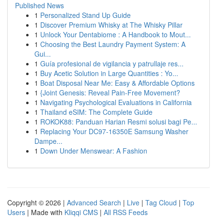
Published News
1
Personalized Stand Up Guide
1
Discover Premium Whisky at The Whisky Pillar
1
Unlock Your Dentabiome : A Handbook to Mout...
1
Choosing the Best Laundry Payment System: A
Gui...
1
Guía profesional de vigilancia y patrullaje res...
1
Buy Acetic Solution in Large Quantities : Yo...
1
Boat Disposal Near Me: Easy & Affordable Options
1
{Joint Genesis: Reveal Pain-Free Movement?
1
Navigating Psychological Evaluations in California
1
Thailand eSIM: The Complete Guide
1
ROKOK88: Panduan Harian Resmi solusi bagi Pe...
1
Replacing Your DC97-16350E Samsung Washer
Dampe...
1
Down Under Menswear: A Fashion
Copyright © 2026 |
Advanced Search
|
Live
|
Tag Cloud
|
Top
Users
| Made with
Kliqqi CMS
|
All RSS Feeds