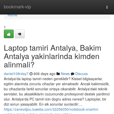
Home
bookmark-vip
Togg
navi
Home
1
Laptop tamiri Antalya, Bakim
Antalya yakinlarinda kimden
alinmali?
daniel108r4sy7
606 days ago
News
Discuss
Antalya'da laptop tamiri neden gereklidir? Kisisel bilgisayarlar,
egitim alaninda zorunlu cihazlar yer almaktadir. Ancak bakimsizlik,
bu cihazlarda farkli sorunlar ortaya cikarabilir. Antalya'daki teknik
servisler, bu aksakliklarin cozumunde profesyonel destek yardimci
olur. Antalya'da PC tamiri icin dogru adres neresi? Laptoplar, bir
dizi sorun yasayabilir. En sik sorunlar sunlardir:...
https://zanevdjou.luwebs.com/32256050/notebook-onarimi-