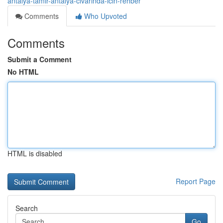
antalya-tamir-antalya-civarinda-icin-rehber
Comments
Who Upvoted
Comments
Submit a Comment
No HTML
HTML is disabled
Report Page
Search
Go