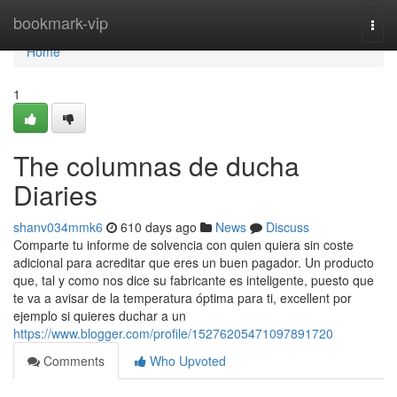
Home
bookmark-vip
Togg
navi
Home
1
The columnas de ducha
Diaries
shanv034mmk6
610 days ago
News
Discuss
Comparte tu informe de solvencia con quien quiera sin coste
adicional para acreditar que eres un buen pagador. Un producto
que, tal y como nos dice su fabricante es inteligente, puesto que
te va a avisar de la temperatura óptima para ti, excellent por
ejemplo si quieres duchar a un
https://www.blogger.com/profile/15276205471097891720
Comments
Who Upvoted