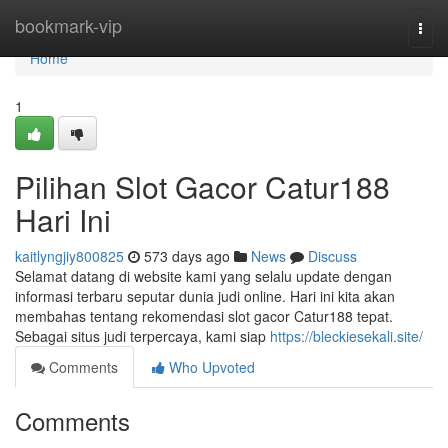
Home
bookmark-vip
Togg
navi
Home
1
Pilihan Slot Gacor Catur188
Hari Ini
kaitlyngjiy800825
573 days ago
News
Discuss
Selamat datang di website kami yang selalu update dengan
informasi terbaru seputar dunia judi online. Hari ini kita akan
membahas tentang rekomendasi slot gacor Catur188 tepat.
Sebagai situs judi terpercaya, kami siap
https://bleckiesekali.site/
Comments
Who Upvoted
Comments