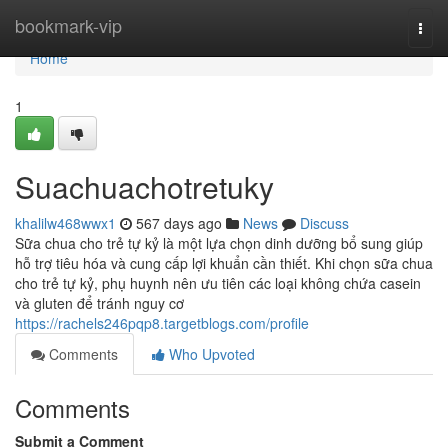
Home
bookmark-vip
Togg
navi
Home
1
Suachuachotretuky
khalilw468wwx1
567 days ago
News
Discuss
Sữa chua cho trẻ tự kỷ là một lựa chọn dinh dưỡng bổ sung giúp
hỗ trợ tiêu hóa và cung cấp lợi khuẩn cần thiết. Khi chọn sữa chua
cho trẻ tự kỷ, phụ huynh nên ưu tiên các loại không chứa casein
và gluten để tránh nguy cơ
https://rachels246pqp8.targetblogs.com/profile
Comments
Who Upvoted
Comments
Submit a Comment