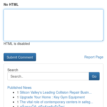
No HTML
HTML is disabled
Report Page
Search
Go
Published News
1
Silicon Valley's Leading Collision Repair Busin...
1
Upgrade Your Home : Key Gym Equipment
1
The vital role of contemporary centers in safeg...
1
สล็อตออโต้: คู่มือสำหรับมือใหม่