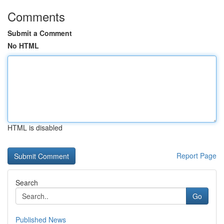
Comments
Submit a Comment
No HTML
HTML is disabled
Report Page
Search
Go
Published News