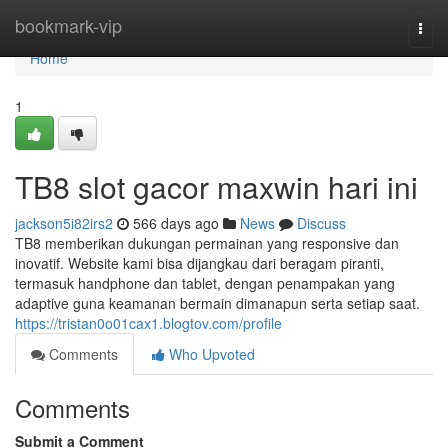
Home
bookmark-vip
Togg
navi
Home
1
TB8 slot gacor maxwin hari ini
jackson5i82irs2
566 days ago
News
Discuss
TB8 memberikan dukungan permainan yang responsive dan
inovatif. Website kami bisa dijangkau dari beragam piranti,
termasuk handphone dan tablet, dengan penampakan yang
adaptive guna keamanan bermain dimanapun serta setiap saat.
https://tristan0o01cax1.blogtov.com/profile
Comments
Who Upvoted
Comments
Submit a Comment