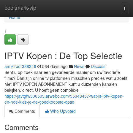
Home
bookmark-vip
Togg
navi
Home
1
IPTV Kopen : De Top Selectie
amiezpor388346
564 days ago
News
Discuss
Bent u op zoek naar een gevarieerde manier om uw favoriete
films? Dan zijn online tv platformen misschien precies wat u zoekt.
Met IPTV KOPEN ABONNEMENT kunt u duizenden kanalen
bekijken, direct. U hoeft geen complexe
https://jaytgtw306503.arwebo.com/55348457/wat-is-iptv-kopen-
en-hoe-kies-je-de-goedkoopste-optie
Comments
Who Upvoted
Comments