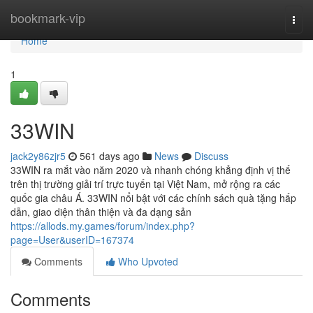
Home
bookmark-vip
Togg
navi
Home
1
33WIN
jack2y86zjr5
561 days ago
News
Discuss
33WIN ra mắt vào năm 2020 và nhanh chóng khẳng định vị thế
trên thị trường giải trí trực tuyến tại Việt Nam, mở rộng ra các
quốc gia châu Á. 33WIN nổi bật với các chính sách quà tặng hấp
dẫn, giao diện thân thiện và đa dạng sản
https://allods.my.games/forum/index.php?
page=User&userID=167374
Comments
Who Upvoted
Comments