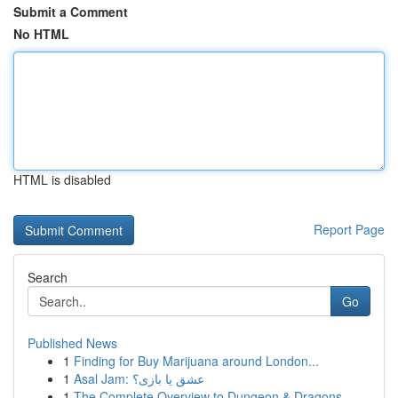
Submit a Comment
No HTML
HTML is disabled
Report Page
Search
Go
Published News
1
Finding for Buy Marijuana around London...
1
Asal Jam: عشق یا بازی؟
1
The Complete Overview to Dungeon & Dragons...