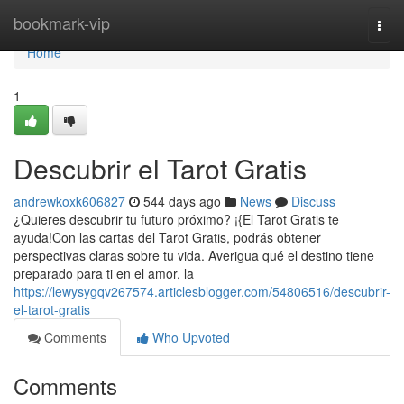
Home
bookmark-vip
Togg
navi
Home
1
Descubrir el Tarot Gratis
andrewkoxk606827
544 days ago
News
Discuss
¿Quieres descubrir tu futuro próximo? ¡{El Tarot Gratis te
ayuda!Con las cartas del Tarot Gratis, podrás obtener
perspectivas claras sobre tu vida. Averigua qué el destino tiene
preparado para ti en el amor, la
https://lewysygqv267574.articlesblogger.com/54806516/descubrir-
el-tarot-gratis
Comments
Who Upvoted
Comments