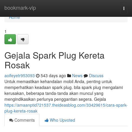
Home
bookmark-vip
Togg
navi
Home
1
Gejala Spark Plug Kereta
Rosak
aoifeyetr953093
543 days ago
News
Discuss
Untuk memastikan kehandalan mobil Anda, penting untuk
memperhatikan keadaan spark plug. bila spark plug mengalami
kerusakan, beberapa tanda-tanda akan muncul yang
mengindikasikan perlunya penggantian segera. Gejala
https://amaanptid721537.theideasblog.com/33429615/cara-spark-
plug-kereta-rosak
Comments
Who Upvoted