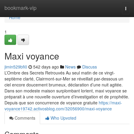
Home
bookmark-vip
Togg
navi
Home
1
Maxi voyance
jimin529bfi0
542 days ago
News
Discuss
L’Ombre des Secrets Retrouvés Au seul matin de ce vingt-
septième clarté, Clairmont-sur-Mer se réveillait par-dessous un
ciel encore doucement brumeux, déclaration d’une nuit agitée.
Dans son modeste maison surplombant lorient, maxi voyance se
préparait à une nouvelle ouverture d’investigation et de prophétie.
Depuis que son concurrence de voyance gratuite
https://maxi-
voyance19742.activosblog.com/32056900/maxi-voyance
Comments
Who Upvoted
Comments