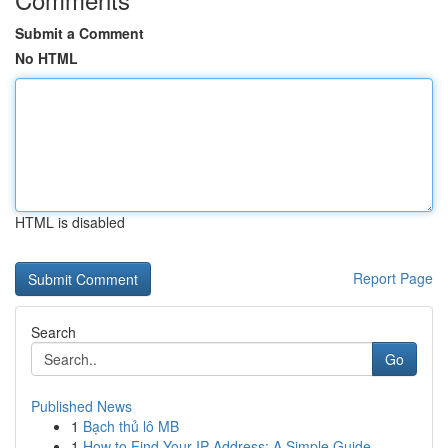
Submit a Comment
No HTML
HTML is disabled
Report Page
Search
Go
Published News
1
Bạch thủ lô MB
1
How to Find Your IP Address: A Simple Guide