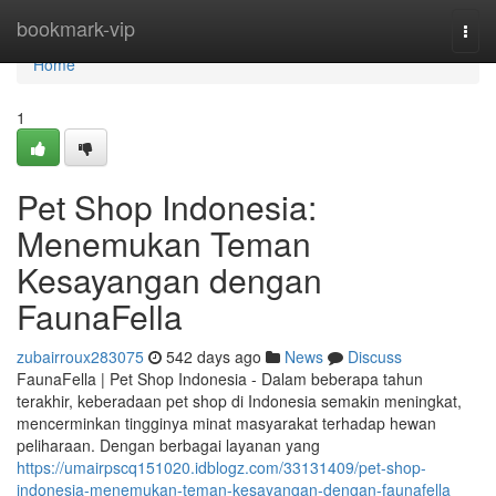
Home
bookmark-vip
Togg
navi
Home
1
Pet Shop Indonesia:
Menemukan Teman
Kesayangan dengan
FaunaFella
zubairroux283075
542 days ago
News
Discuss
FaunaFella | Pet Shop Indonesia - Dalam beberapa tahun
terakhir, keberadaan pet shop di Indonesia semakin meningkat,
mencerminkan tingginya minat masyarakat terhadap hewan
peliharaan. Dengan berbagai layanan yang
https://umairpscq151020.idblogz.com/33131409/pet-shop-
indonesia-menemukan-teman-kesayangan-dengan-faunafella