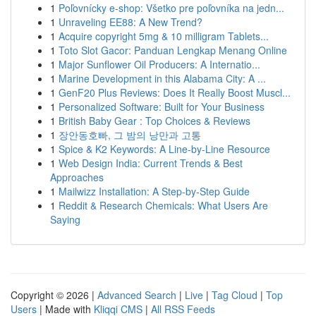
1
Poľovnícky e-shop: Všetko pre poľovníka na jedn...
1
Unraveling EE88: A New Trend?
1
Acquire copyright 5mg & 10 milligram Tablets...
1
Toto Slot Gacor: Panduan Lengkap Menang Online
1
Major Sunflower Oil Producers: A Internatio...
1
Marine Development in this Alabama City: A ...
1
GenF20 Plus Reviews: Does It Really Boost Muscl...
1
Personalized Software: Built for Your Business
1
British Baby Gear : Top Choices & Reviews
1
장안동호빠, 그 밤의 낭만과 고통
1
Spice & K2 Keywords: A Line-by-Line Resource
1
Web Design India: Current Trends & Best
Approaches
1
Mailwizz Installation: A Step-by-Step Guide
1
Reddit & Research Chemicals: What Users Are
Saying
Copyright © 2026 |
Advanced Search
|
Live
|
Tag Cloud
|
Top
Users
| Made with
Kliqqi CMS
|
All RSS Feeds