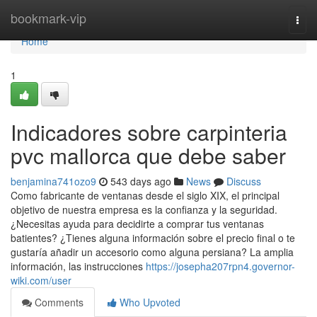
Home
bookmark-vip
Togg
navi
Home
1
Indicadores sobre carpinteria
pvc mallorca que debe saber
benjamina741ozo9
543 days ago
News
Discuss
Como fabricante de ventanas desde el siglo XIX, el principal
objetivo de nuestra empresa es la confianza y la seguridad.
¿Necesitas ayuda para decidirte a comprar tus ventanas
batientes? ¿Tienes alguna información sobre el precio final o te
gustaría añadir un accesorio como alguna persiana? La amplia
información, las instrucciones
https://josepha207rpn4.governor-
wiki.com/user
Comments
Who Upvoted