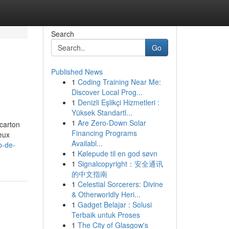
Search
Go
Published News
1
Coding Training Near Me:
Discover Local Prog...
1
Denizli Eşlikçi Hizmetleri :
Yüksek Standartl...
1
Are Zero-Down Solar
 carton
Financing Programs
yeux
Availabl...
b-de-
1
Kølepude til en god søvn
1
Signalcopyright：安全通讯
的中文指南
1
Celestial Sorcerers: Divine
& Otherworldly Heri...
1
Gadget Belajar : Solusi
Terbaik untuk Proses
1
The City of Glasgow's