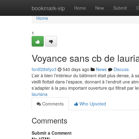
Home
bookmark-vip
Home
New
Submit
G
Home
1
Voyance sans cb de lauri
fordf284fyo3
540 days ago
News
Discuss
L’air à bien l’intérieur du bâtiment était plus dense,
vieilli flottait dans l’espace, donnant à l’endroit un
s’adapter à la peu important ouverture qui filtrait par 
lauriana
Comments
Who Upvoted
Comments
Submit a Comment