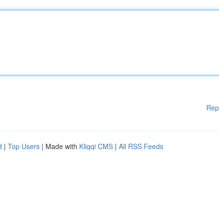
Rep
d
|
Top Users
| Made with
Kliqqi CMS
|
All RSS Feeds