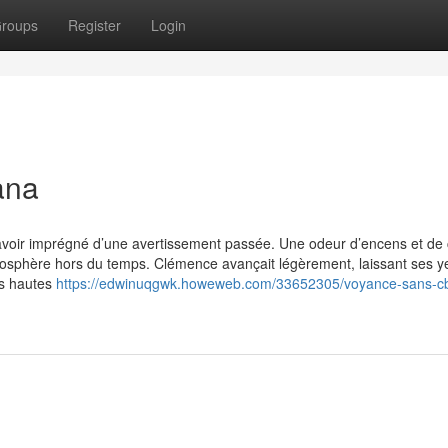
roups
Register
Login
ana
 à savoir imprégné d’une avertissement passée. Une odeur d’encens et de
e atmosphère hors du temps. Clémence avançait légèrement, laissant ses 
les hautes
https://edwinuqgwk.howeweb.com/33652305/voyance-sans-c