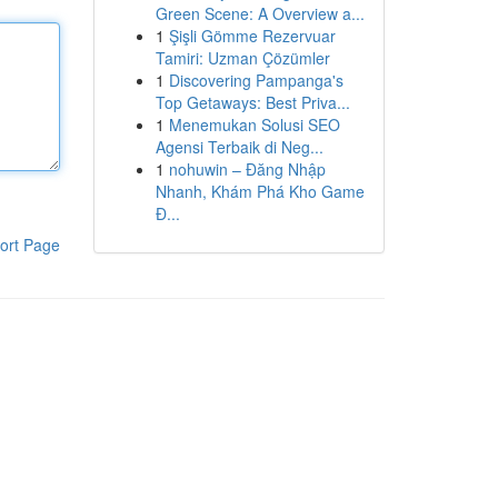
Green Scene: A Overview a...
1
Şişli Gömme Rezervuar
Tamiri: Uzman Çözümler
1
Discovering Pampanga's
Top Getaways: Best Priva...
1
Menemukan Solusi SEO
Agensi Terbaik di Neg...
1
nohuwin – Đăng Nhập
Nhanh, Khám Phá Kho Game
Đ...
ort Page