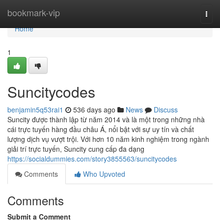
Home
bookmark-vip
Togg
navi
Home
1
Suncitycodes
benjamin5q53rai1
536 days ago
News
Discuss
Suncity được thành lập từ năm 2014 và là một trong những nhà
cái trực tuyến hàng đầu châu Á, nổi bật với sự uy tín và chất
lượng dịch vụ vượt trội. Với hơn 10 năm kinh nghiệm trong ngành
giải trí trực tuyến, Suncity cung cấp đa dạng
https://socialdummies.com/story3855563/suncitycodes
Comments
Who Upvoted
Comments
Submit a Comment