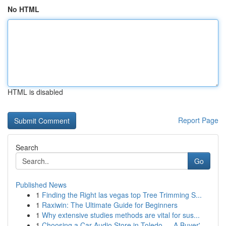
No HTML
HTML is disabled
Report Page
Search
Go
Published News
1
Finding the Right las vegas top Tree Trimming S...
1
Raxiwin: The Ultimate Guide for Beginners
1
Why extensive studies methods are vital for sus...
1
Choosing a Car Audio Store in Toledo — A Buyer'...