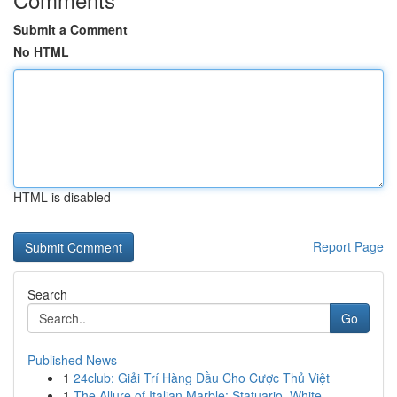
Submit a Comment
No HTML
HTML is disabled
Report Page
Search
Go
Published News
1
24club: Giải Trí Hàng Đầu Cho Cược Thủ Việt
1
The Allure of Italian Marble: Statuario, White ...