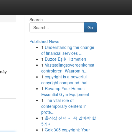
Search
Go
Published News
1
Understanding the change
of financial services ...
1
Düzce Eşlik Hizmetleri
1
Vaststellingsovereenkomst
controleren: Waarom h...
 này
1
copyright is a powerful
copyright compound that...
1
Revamp Your Home :
Essential Gym Equipment
1
The vital role of
contemporary centers in
prote...
1
출장샵 선택 시 꼭 알아야 할
5가지
1
Gold365 copyright: Your