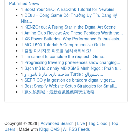
Published News
1
Boost Your SEO: A Backlink Tutorial for Newbies
1
DE88 – Cổng Game Đổi Thưởng Uy Tín, Đăng Ký
Nha...
1
KENZO188: A Rising Star in the Digital Art Scene
1
Amino Club Review: Are These Peptides Worth the...
1
XS Power Batteries: Why Performance Enthusiasts...
1
MQ-L500 Tutorial: A Comprehensive Guide
1
출장 마사지로 피로를 날려버리세요!
1
I'm cannot to complete the request . Gene...
1
Progressing traveling preferences show changing...
1
Bạch thủ lô 2 nháy MB XSMB Minh Ngọc : Phân tí...
1
ساخت بازی مار با پایتون و Turtle : دستورالع...
1
SEPRICO y la gestión de bitácora digital y gest...
1
Best Shopify Website Setup Strategies for Small...
1
贏久娛樂城：最新遊戲推薦與玩法攻略
Copyright © 2026 |
Advanced Search
|
Live
|
Tag Cloud
|
Top
Users
| Made with
Kliqqi CMS
|
All RSS Feeds