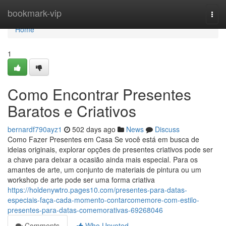
Home
bookmark-vip
Togg
navi
Home
1
Como Encontrar Presentes
Baratos e Criativos
bernardf790ayz1
502 days ago
News
Discuss
Como Fazer Presentes em Casa Se você está em busca de
ideias originais, explorar opções de presentes criativos pode ser
a chave para deixar a ocasião ainda mais especial. Para os
amantes de arte, um conjunto de materiais de pintura ou um
workshop de arte pode ser uma forma criativa
https://holdenywtro.pages10.com/presentes-para-datas-
especiais-faça-cada-momento-contarcomemore-com-estilo-
presentes-para-datas-comemorativas-69268046
Comments
Who Upvoted