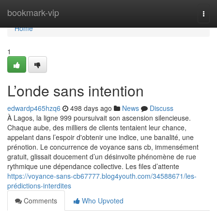
Home
bookmark-vip
Togg
navi
Home
1
L’onde sans intention
edwardp465hzq6
498 days ago
News
Discuss
À Lagos, la ligne 999 poursuivait son ascension silencieuse.
Chaque aube, des milliers de clients tentaient leur chance,
appelant dans l’espoir d'obtenir une indice, une banalité, une
prénotion. Le concurrence de voyance sans cb, immensément
gratuit, glissait doucement d’un désinvolte phénomène de rue
rythmique une dépendance collective. Les files d’attente
https://voyance-sans-cb67777.blog4youth.com/34588671/les-
prédictions-interdites
Comments
Who Upvoted