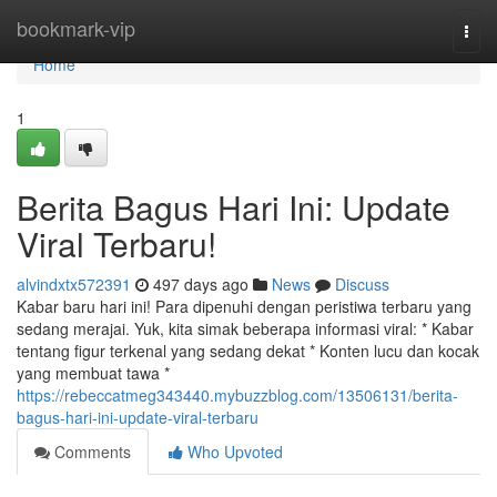
Home
bookmark-vip
Togg
navi
Home
1
Berita Bagus Hari Ini: Update
Viral Terbaru!
alvindxtx572391
497 days ago
News
Discuss
Kabar baru hari ini! Para dipenuhi dengan peristiwa terbaru yang
sedang merajai. Yuk, kita simak beberapa informasi viral: * Kabar
tentang figur terkenal yang sedang dekat * Konten lucu dan kocak
yang membuat tawa *
https://rebeccatmeg343440.mybuzzblog.com/13506131/berita-
bagus-hari-ini-update-viral-terbaru
Comments
Who Upvoted