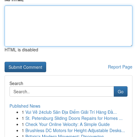
HTML is disabled
Report Page
Search
Go
Published News
1
Vui Vẻ 24club Sân Địa Điểm Giải Trí Hàng Đầ...
1
St. Petersburg Sliding Doors Repairs for Homes ...
1
Check Your Online Velocity: A Simple Guide
1
Brushless DC Motors for Height-Adjustable Desks...
1
Britain's Modern Movement: Discovering