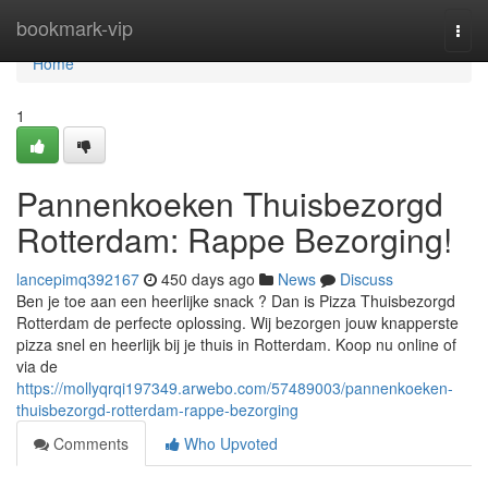
Home
bookmark-vip
Togg
navi
Home
1
Pannenkoeken Thuisbezorgd
Rotterdam: Rappe Bezorging!
lancepimq392167
450 days ago
News
Discuss
Ben je toe aan een heerlijke snack ? Dan is Pizza Thuisbezorgd
Rotterdam de perfecte oplossing. Wij bezorgen jouw knapperste
pizza snel en heerlijk bij je thuis in Rotterdam. Koop nu online of
via de
https://mollyqrqi197349.arwebo.com/57489003/pannenkoeken-
thuisbezorgd-rotterdam-rappe-bezorging
Comments
Who Upvoted