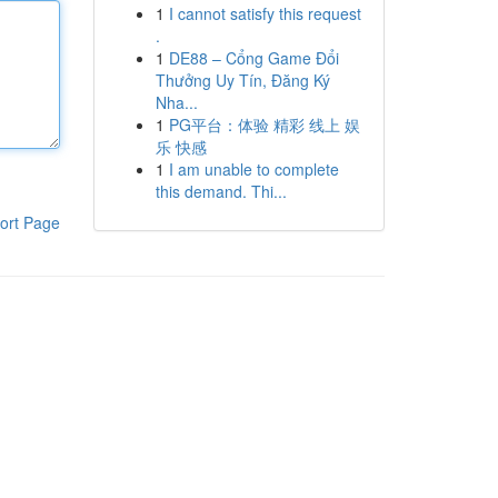
1
I cannot satisfy this request
.
1
DE88 – Cổng Game Đổi
Thưởng Uy Tín, Đăng Ký
Nha...
1
PG平台：体验 精彩 线上 娱
乐 快感
1
I am unable to complete
this demand. Thi...
ort Page