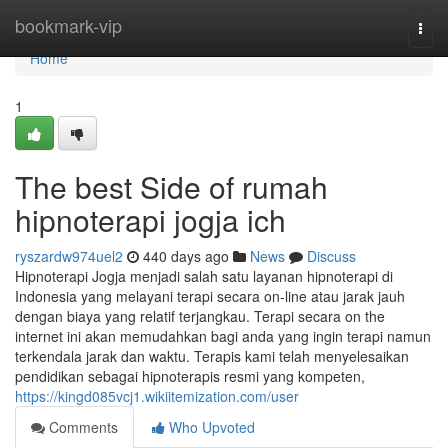
Home
bookmark-vip
Togg
navi
Home
1
The best Side of rumah
hipnoterapi jogja ich
ryszardw974uel2
440 days ago
News
Discuss
Hipnoterapi Jogja menjadi salah satu layanan hipnoterapi di
Indonesia yang melayani terapi secara on-line atau jarak jauh
dengan biaya yang relatif terjangkau. Terapi secara on the
internet ini akan memudahkan bagi anda yang ingin terapi namun
terkendala jarak dan waktu. Terapis kami telah menyelesaikan
pendidikan sebagai hipnoterapis resmi yang kompeten,
https://kingd085vcj1.wikiitemization.com/user
Comments
Who Upvoted