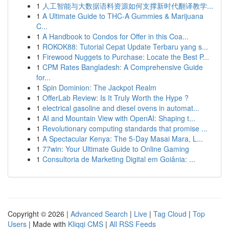
1
人工智能与大数据语料资源如何支撑新时代翻译教学...
1
A Ultimate Guide to THC-A Gummies & Marijuana
C...
1
A Handbook to Condos for Offer in this Coa...
1
ROKOK88: Tutorial Cepat Update Terbaru yang s...
1
Firewood Nuggets to Purchase: Locate the Best P...
1
CPM Rates Bangladesh: A Comprehensive Guide
for...
1
Spin Dominion: The Jackpot Realm
1
OfferLab Review: Is It Truly Worth the Hype ?
1
electrical gasoline and diesel ovens in automat...
1
AI and Mountain View with OpenAI: Shaping t...
1
Revolutionary computing standards that promise ...
1
A Spectacular Kenya: The 5-Day Masai Mara, L...
1
77win: Your Ultimate Guide to Online Gaming
1
Consultoria de Marketing Digital em Goiânia: ...
Copyright © 2026 |
Advanced Search
|
Live
|
Tag Cloud
|
Top
Users
| Made with
Kliqqi CMS
|
All RSS Feeds