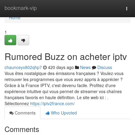
Home
bookmark-vip
Togg
navi
Home
1
Rumored Buzz on acheter iptv
chaunceyx802qhp7
420 days ago
News
Discuss
Vous êtes nostalgique des émissions françaises ? Voulez-vous
retrouver les programmes que vous avez appris à apprécier ?
Grâce à la France IPTV, c'est devenu facile. Profitez d'une
expérience intuitive qui vous permet de streamer vos chaînes
françaises favoris en haute définition. Le site web ici : .
Sélectionnez
https://iptv2france.com/
Comments
Who Upvoted
Comments