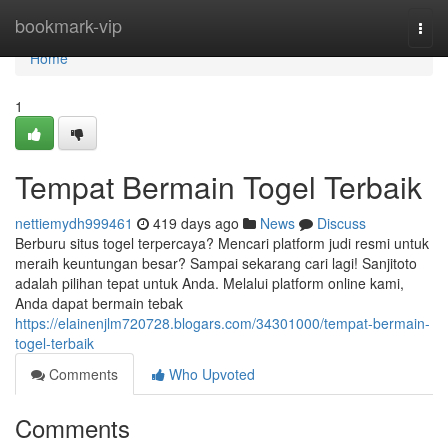
Home
bookmark-vip
Togg
navi
Home
1
Tempat Bermain Togel Terbaik
nettiemydh999461
419 days ago
News
Discuss
Berburu situs togel terpercaya? Mencari platform judi resmi untuk
meraih keuntungan besar? Sampai sekarang cari lagi! Sanjitoto
adalah pilihan tepat untuk Anda. Melalui platform online kami,
Anda dapat bermain tebak
https://elainenjlm720728.blogars.com/34301000/tempat-bermain-
togel-terbaik
Comments
Who Upvoted
Comments