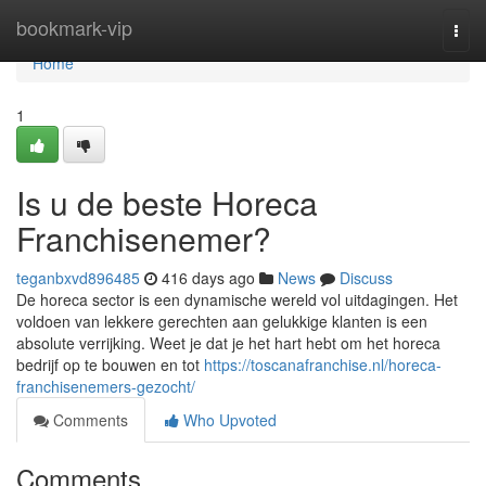
Home
bookmark-vip
Togg
navi
Home
1
Is u de beste Horeca
Franchisenemer?
teganbxvd896485
416 days ago
News
Discuss
De horeca sector is een dynamische wereld vol uitdagingen. Het
voldoen van lekkere gerechten aan gelukkige klanten is een
absolute verrijking. Weet je dat je het hart hebt om het horeca
bedrijf op te bouwen en tot
https://toscanafranchise.nl/horeca-
franchisenemers-gezocht/
Comments
Who Upvoted
Comments