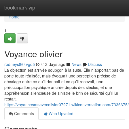
Home
bookmark-vip
Home
1
Voyance olivier
rodneys864vgq5
412 days ago
News
Discuss
La objection est arrivée soupçon à la suite. Elle n’apportait pas de
porte toute réalisée, mais évoquait une perception précise de
décalage entre ce qu’il donnait et ce qu’il recevait, une
préoccupation psychique ancrée depuis des siècles, et une
appréhension silencieuse de sinistre le brin de sécurité qu’il lui
restait.
https://voyancesmsavecolivier07271.wikiconversation.com/7336675/
Comments
Who Upvoted
Comments