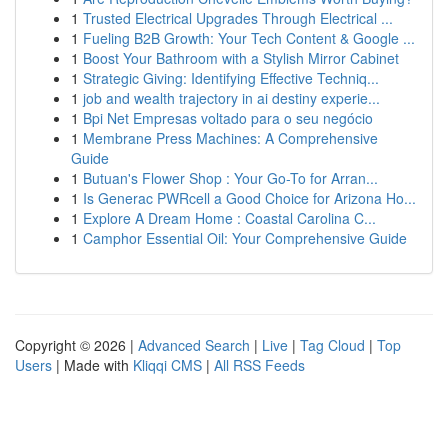
1
Trusted Electrical Upgrades Through Electrical ...
1
Fueling B2B Growth: Your Tech Content & Google ...
1
Boost Your Bathroom with a Stylish Mirror Cabinet
1
Strategic Giving: Identifying Effective Techniq...
1
job and wealth trajectory in ai destiny experie...
1
Bpi Net Empresas voltado para o seu negócio
1
Membrane Press Machines: A Comprehensive
Guide
1
Butuan's Flower Shop : Your Go-To for Arran...
1
Is Generac PWRcell a Good Choice for Arizona Ho...
1
Explore A Dream Home : Coastal Carolina C...
1
Camphor Essential Oil: Your Comprehensive Guide
Copyright © 2026 |
Advanced Search
|
Live
|
Tag Cloud
|
Top
Users
| Made with
Kliqqi CMS
|
All RSS Feeds