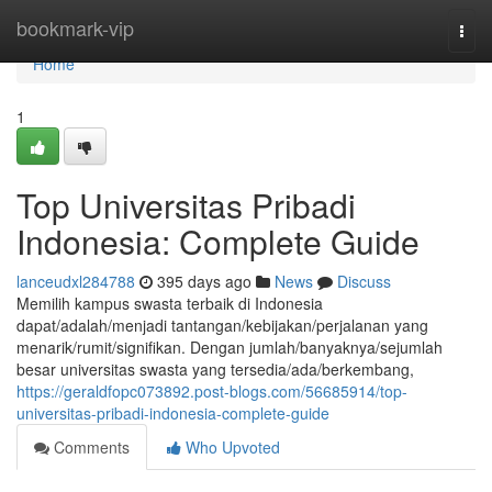
Home
bookmark-vip
Togg
navi
Home
1
Top Universitas Pribadi
Indonesia: Complete Guide
lanceudxl284788
395 days ago
News
Discuss
Memilih kampus swasta terbaik di Indonesia
dapat/adalah/menjadi tantangan/kebijakan/perjalanan yang
menarik/rumit/signifikan. Dengan jumlah/banyaknya/sejumlah
besar universitas swasta yang tersedia/ada/berkembang,
https://geraldfopc073892.post-blogs.com/56685914/top-
universitas-pribadi-indonesia-complete-guide
Comments
Who Upvoted