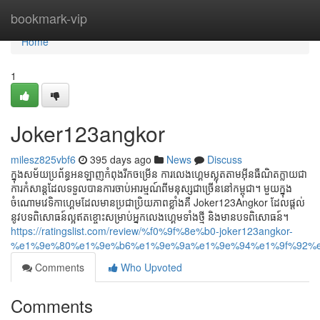
Home
bookmark-vip
Home
1
Joker123angkor
milesz825vbf6
395 days ago
News
Discuss
ក្នុងសម័យប្រព័ន្ធអនឡាញកំពុងរីកចម្រើន ការលេងហ្គេមស្លុតតាមអ៊ីនធឺណិតក្លាយជា
ការកំសាន្តដែលទទួលបានការចាប់អារម្មណ៍ពីមនុស្សជាច្រើននៅកម្ពុជា។ មួយក្នុង
ចំណោមវេទិកាហ្គេមដែលមានប្រជាប្រិយភាពខ្លាំងគឺ Joker123Angkor ដែលផ្តល់
នូវបទពិសោធន៍ល្អឥតខ្ចោះសម្រាប់អ្នកលេងហ្គេមទាំងថ្មី និងមានបទពិសោធន៍។
https://ratingslist.com/review/%f0%9f%8e%b0-joker123angkor-
%e1%9e%80%e1%9e%b6%e1%9e%9a%e1%9e%94%e1%9f%92%e
Comments
Who Upvoted
Comments