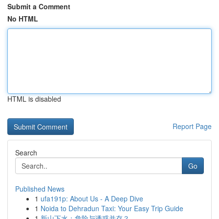
Submit a Comment
No HTML
HTML is disabled
Report Page
Search
Go
Published News
1
ufa191p: About Us - A Deep Dive
1
Noida to Dehradun Taxi: Your Easy Trip Guide
1
新山下水：危险与诱惑并存？