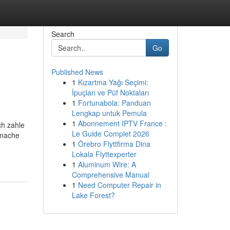
Search
Go
Published News
1
Kızartma Yağı Seçimi:
İpuçları ve Püf Noktaları
1
Fortunabola: Panduan
Lengkap untuk Pemula
1
Abonnement IPTV France :
ch zahle
Le Guide Complet 2026
 mache
1
Örebro Flyttfirma Dina
Lokala Flyttexperter
1
Aluminum Wire: A
Comprehensive Manual
1
Need Computer Repair in
Lake Forest?