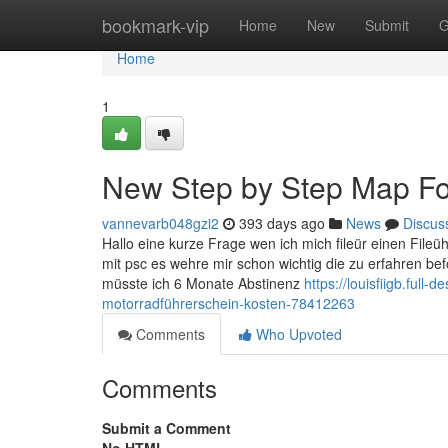
Home
bookmark-vip
Home
New
Submit
G
Home
1
New Step by Step Map For
vannevarb048gzi2
393 days ago
News
Discus
Hallo eine kurze Frage wen ich mich fileür einen File
mit psc es wehre mir schon wichtig die zu erfahren 
müsste ich 6 Monate Abstinenz
https://louisfiigb.ful
motorradführerschein-kosten-78412263
Comments
Who Upvoted
Comments
Submit a Comment