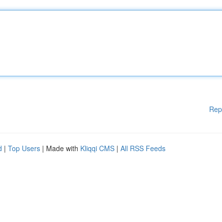
Rep
d
|
Top Users
| Made with
Kliqqi CMS
|
All RSS Feeds