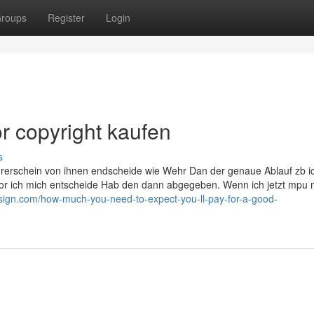
roups
Register
Login
 copyright kaufen
s
ührerschein von ihnen endscheide wie Wehr Dan der genaue Ablauf zb i
befor ich mich entscheide Hab den dann abgegeben. Wenn ich jetzt mpu
l-design.com/how-much-you-need-to-expect-you-ll-pay-for-a-good-