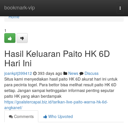
Home
bookmark-vip
Togg
navi
Home
1
Hasil Keluaran Paito HK 6D
Hari Ini
joankptj399412
393 days ago
News
Discuss
Situs kami menyediakan hasil paito HK 6D akurat hari ini untuk
para pecinta togel. Para bettor bisa melihat result paito HK 6D
setiap. Jangan sampai ketinggalan informasi penting seputar
paito HK yang akan berdampak
https://goalstercapai.biz.id/tarikan-live-paito-warna-hk-6d-
angkanet/
Comments
Who Upvoted