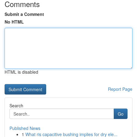
Comments
Submit a Comment
No HTML
HTML is disabled
Report Page
Search
Go
Published News
1
What ris capacitive bushing implies for dry ele...