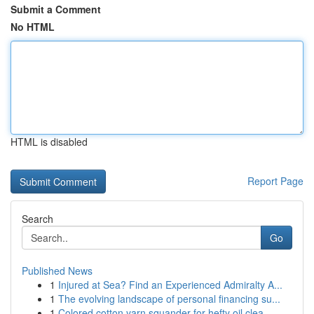
Submit a Comment
No HTML
HTML is disabled
Report Page
Search
Go
Published News
1
Injured at Sea? Find an Experienced Admiralty A...
1
The evolving landscape of personal financing su...
1
Colored cotton yarn squander for hefty oil clea...