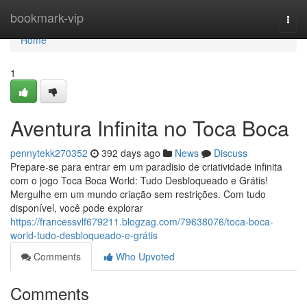
Home
bookmark-vip
Togg
navi
Home
1
Aventura Infinita no Toca Boca
pennytekk270352
392 days ago
News
Discuss
Prepare-se para entrar em um paradisio de criatividade infinita
com o jogo Toca Boca World: Tudo Desbloqueado e Grátis!
Mergulhe em um mundo criação sem restrições. Com tudo
disponível, você pode explorar
https://francessvlf679211.blogzag.com/79638076/toca-boca-
world-tudo-desbloqueado-e-grátis
Comments
Who Upvoted
Comments