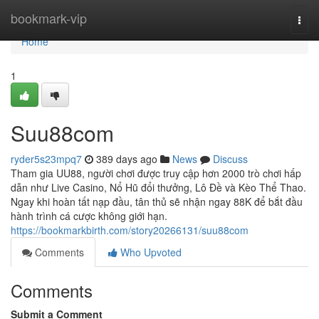
Home
bookmark-vip
Togg
navi
Home
1
Suu88com
ryder5s23mpq7
389 days ago
News
Discuss
Tham gia UU88, người chơi được truy cập hơn 2000 trò chơi hấp
dẫn như Live Casino, Nổ Hũ đổi thưởng, Lô Đề và Kèo Thể Thao.
Ngay khi hoàn tất nạp đầu, tân thủ sẽ nhận ngay 88K để bắt đầu
hành trình cá cược không giới hạn.
https://bookmarkbirth.com/story20266131/suu88com
Comments
Who Upvoted
Comments
Submit a Comment