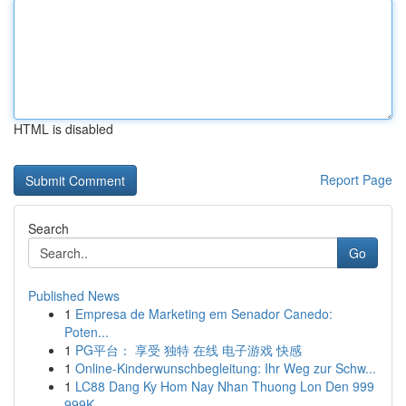
HTML is disabled
Report Page
Search
Go
Published News
1
Empresa de Marketing em Senador Canedo:
Poten...
1
PG平台： 享受 独特 在线 电子游戏 快感
1
Online-Kinderwunschbegleitung: Ihr Weg zur Schw...
1
LC88 Dang Ky Hom Nay Nhan Thuong Lon Den 999
999K