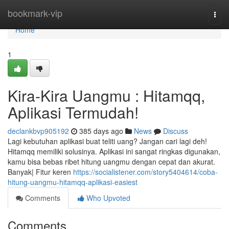
Home
bookmark-vip
Togg
navi
Home
1
Kira-Kira Uangmu : Hitamqq,
Aplikasi Termudah!
declankbvp905192
385 days ago
News
Discuss
Lagi kebutuhan aplikasi buat teliti uang? Jangan cari lagi deh!
Hitamqq memiliki solusinya. Aplikasi ini sangat ringkas digunakan,
kamu bisa bebas ribet hitung uangmu dengan cepat dan akurat.
Banyak| Fitur keren
https://socialistener.com/story5404614/coba-
hitung-uangmu-hitamqq-aplikasi-easiest
Comments
Who Upvoted
Comments