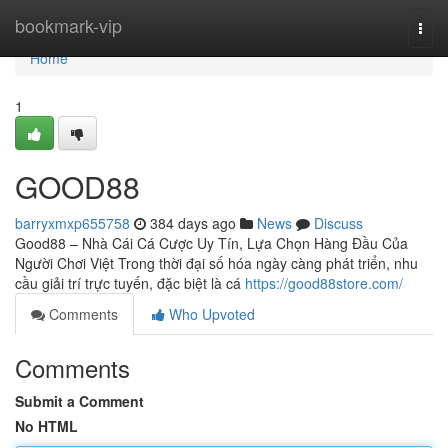
Home
bookmark-vip
Togg
navi
Home
1
GOOD88
barryxmxp655758
384 days ago
News
Discuss
Good88 – Nhà Cái Cá Cược Uy Tín, Lựa Chọn Hàng Đầu Của
Người Chơi Việt Trong thời đại số hóa ngày càng phát triển, nhu
cầu giải trí trực tuyến, đặc biệt là cá
https://good88store.com/
Comments
Who Upvoted
Comments
Submit a Comment
No HTML