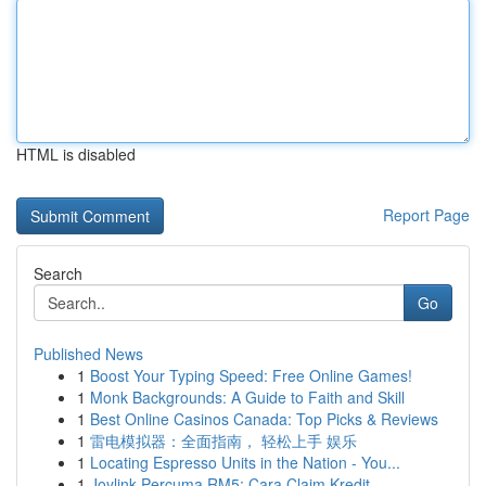
HTML is disabled
Report Page
Search
Go
Published News
1
Boost Your Typing Speed: Free Online Games!
1
Monk Backgrounds: A Guide to Faith and Skill
1
Best Online Casinos Canada: Top Picks & Reviews
1
雷电模拟器：全面指南， 轻松上手 娱乐
1
Locating Espresso Units in the Nation - You...
1
Joylink Percuma RM5: Cara Claim Kredit