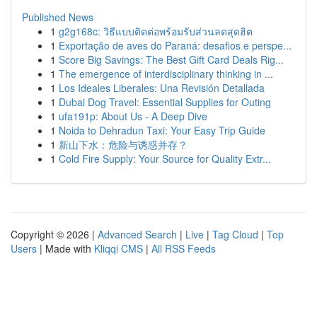
Published News
1
g2g168c: วิธีแบบติดต่อพร้อมรับส่วนลดสุดฮิต
1
Exportação de aves do Paraná: desafios e perspe...
1
Score Big Savings: The Best Gift Card Deals Rig...
1
The emergence of interdisciplinary thinking in ...
1
Los Ideales Liberales: Una Revisión Detallada
1
Dubai Dog Travel: Essential Supplies for Outing
1
ufa191p: About Us - A Deep Dive
1
Noida to Dehradun Taxi: Your Easy Trip Guide
1
新山下水：危险与诱惑并存？
1
Cold Fire Supply: Your Source for Quality Extr...
Copyright © 2026 |
Advanced Search
|
Live
|
Tag Cloud
|
Top
Users
| Made with
Kliqqi CMS
|
All RSS Feeds