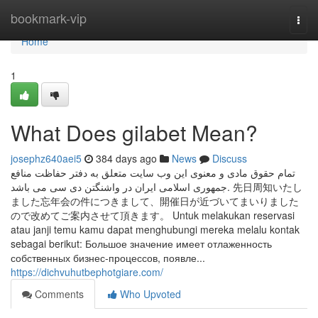
Home
bookmark-vip
Togg
navi
Home
1
What Does gilabet Mean?
josephz640aei5
384 days ago
News
Discuss
تمام حقوق مادی و معنوی این وب سایت متعلق به دفتر حفاظت منافع
جمهوری اسلامی ایران در واشنگتن دی سی می باشد. 先日周知いたし
ました忘年会の件につきまして、開催日が近づいてまいりました
ので改めてご案内させて頂きます。 Untuk melakukan reservasi
atau janji temu kamu dapat menghubungi mereka melalu kontak
sebagai berikut: Большое значение имеет отлаженность
собственных бизнес-процессов, появле...
https://dichvuhutbephotgiare.com/
Comments
Who Upvoted