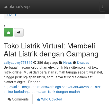
Home
bookmark-vip
Togg
navi
Home
1
Toko Listrik Virtual: Membeli
Alat Listrik dengan Gampang
safiyadpwy776845
386 days ago
News
Discuss
Berbagai macam kebutuhan elektronik bisa ditemukan di toko
listrik online. Mulai dari peralatan rumah tangga seperti wastafel,
hingga perlengkapan listrik, semuanya tersedia dalam satu
platform digital. Dengan
https://allenlmsg193676.answerblogs.com/36356402/toko-listrik-
online-berbelanja-peralatan-listrik-dengan-mudah
Comments
Who Upvoted