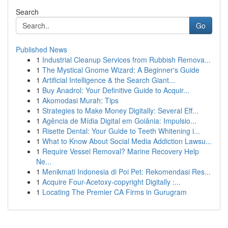
Search
Go
Published News
1
Industrial Cleanup Services from Rubbish Remova...
1
The Mystical Gnome Wizard: A Beginner's Guide
1
Artificial Intelligence & the Search Giant...
1
Buy Anadrol: Your Definitive Guide to Acquir...
1
Akomodasi Murah: Tips
1
Strategies to Make Money Digitally: Several Eff...
1
Agência de Mídia Digital em Goiânia: Impulsio...
1
Risette Dental: Your Guide to Teeth Whitening i...
1
What to Know About Social Media Addiction Lawsu...
1
Require Vessel Removal? Marine Recovery Help
Ne...
1
Menikmati Indonesia di Poi Pet: Rekomendasi Res...
1
Acquire Four-Acetoxy-copyright Digitally :...
1
Locating The Premier CA Firms in Gurugram