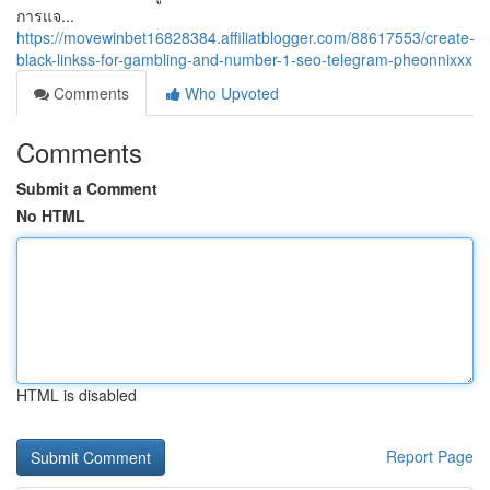
การแจ...
https://movewinbet16828384.affiliatblogger.com/88617553/create-
black-linkss-for-gambling-and-number-1-seo-telegram-pheonnixxx
Comments
Who Upvoted
Comments
Submit a Comment
No HTML
HTML is disabled
Report Page