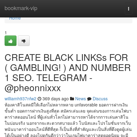
Home
bookmark-vip
Togg
navi
Home
1
CREATE BLACK LINKSs FOR
( GAMBLING! ) AND NUMBER
1 SEO. TELEGRAM -
@pheonnixxx
williamh937nfw2
369 days ago
News
Discuss
ห้องคาสิโนสดมีให้เลือกไม่หลากหลาย unfavorable ยอดการฝากเงิน
ขั้นต่ำ ยอดการฝากเงินสูงที่สุด สมัครเล่นเลย จุดเด่นของการเล่นไพ่บา
คาร่าสดออนไลน์ ที่ผู้เล่นทั่วโลกไม่สามารถหาได้จากการเล่นคาสิโน
ในบ่อนจริง นอกจากจะสะดวกสบายแล้ว โบนัสและโปรโมชั่นจากเว็บ
พนันบาคาร่าออนไลน์ที่ดีที่สุด ก็เป็นสิ่งที่สำคัญและเป็นสิ่งที่ดึงดูดผู้เล่น
ได้เป็นอย่างดี ลองไปดูกันดีกว่าว่าในเกมไพ่บาคาร่าสดยอดนิยม จะมี