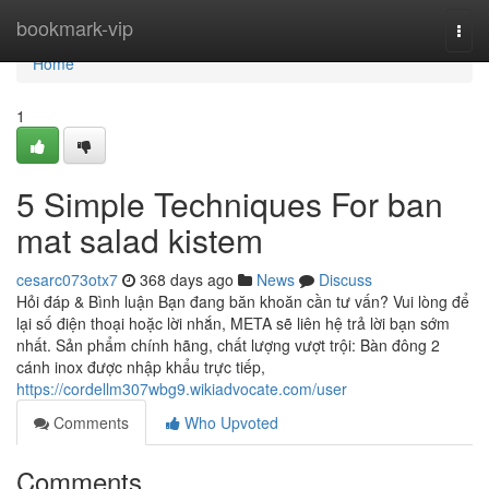
Home
bookmark-vip
Togg
navi
Home
1
5 Simple Techniques For ban
mat salad kistem
cesarc073otx7
368 days ago
News
Discuss
Hỏi đáp & Bình luận Bạn đang băn khoăn cần tư vấn? Vui lòng để
lại số điện thoại hoặc lời nhắn, META sẽ liên hệ trả lời bạn sớm
nhất. Sản phẩm chính hãng, chất lượng vượt trội: Bàn đông 2
cánh inox được nhập khẩu trực tiếp,
https://cordellm307wbg9.wikiadvocate.com/user
Comments
Who Upvoted
Comments