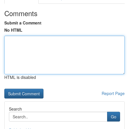
Comments
Submit a Comment
No HTML
HTML is disabled
Report Page
Search
Go