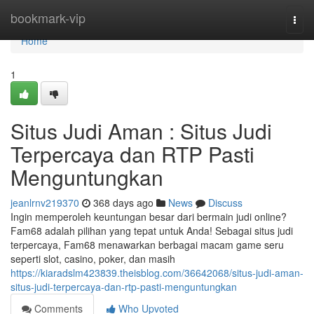
Home
bookmark-vip
Togg
navi
Home
1
Situs Judi Aman : Situs Judi
Terpercaya dan RTP Pasti
Menguntungkan
jeanlrnv219370
368 days ago
News
Discuss
Ingin memperoleh keuntungan besar dari bermain judi online?
Fam68 adalah pilihan yang tepat untuk Anda! Sebagai situs judi
terpercaya, Fam68 menawarkan berbagai macam game seru
seperti slot, casino, poker, dan masih
https://kiaradslm423839.theisblog.com/36642068/situs-judi-aman-
situs-judi-terpercaya-dan-rtp-pasti-menguntungkan
Comments
Who Upvoted