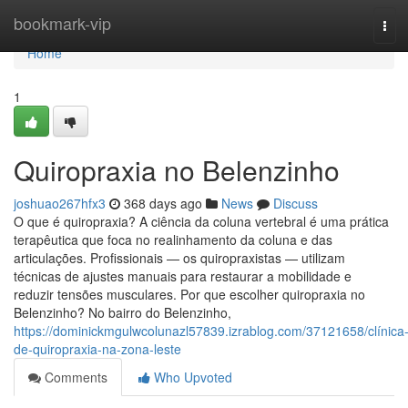
Home
bookmark-vip
Tog
navi
Home
1
Quiropraxia no Belenzinho
joshuao267hfx3
368 days ago
News
Discuss
O que é quiropraxia? A ciência da coluna vertebral é uma prática
terapêutica que foca no realinhamento da coluna e das
articulações. Profissionais — os quiropraxistas — utilizam
técnicas de ajustes manuais para restaurar a mobilidade e
reduzir tensões musculares. Por que escolher quiropraxia no
Belenzinho? No bairro do Belenzinho,
https://dominickmgulwcolunazl57839.izrablog.com/37121658/clínica
de-quiropraxia-na-zona-leste
Comments
Who Upvoted