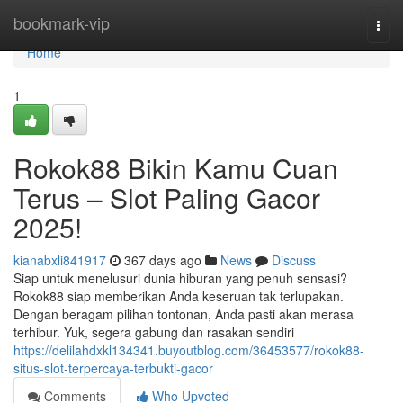
Home
bookmark-vip
Togg
navi
Home
1
Rokok88 Bikin Kamu Cuan
Terus – Slot Paling Gacor
2025!
kianabxli841917
367 days ago
News
Discuss
Siap untuk menelusuri dunia hiburan yang penuh sensasi?
Rokok88 siap memberikan Anda keseruan tak terlupakan.
Dengan beragam pilihan tontonan, Anda pasti akan merasa
terhibur. Yuk, segera gabung dan rasakan sendiri
https://delilahdxkl134341.buyoutblog.com/36453577/rokok88-
situs-slot-terpercaya-terbukti-gacor
Comments
Who Upvoted