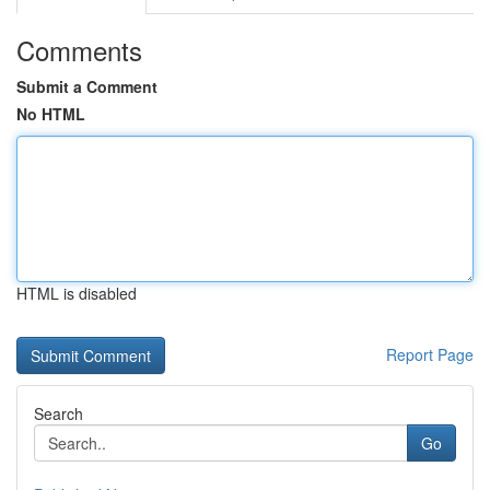
Comments
Submit a Comment
No HTML
HTML is disabled
Report Page
Search
Go