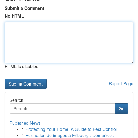
Submit a Comment
No HTML
HTML is disabled
Report Page
Search
Go
Published News
1
Protecting Your Home: A Guide to Pest Control
1
Formation de images à Fribourg : Démarrez ...