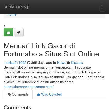
Home
bookmark-vip
Togg
navi
Home
1
Mencari Link Gacor di
Fortunabola Situs Slot Online
neilrlse511092
365 days ago
News
Discuss
Bermain slot online memang menyenangkan. Tapi, untuk
mendapatkan kemenangan yang besar, kamu butuh link gacor.
Dan Fortunabola bisa jadi jawabannya! Link gacor di Fortunabola
dijamin untuk memberikanmu akses ke game
https://themeanestmomma.com/
Comments
Who Upvoted
Comments