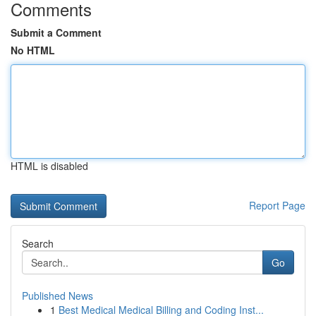
Comments
Submit a Comment
No HTML
HTML is disabled
Report Page
Search
Go
Published News
1
Best Medical Medical Billing and Coding Inst...