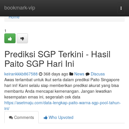
Home
bookmark-vip
Togg
navi
Home
1
Prediksi SGP Terkini - Hasil
Paito SGP Hari Ini
keirankkkb867588
368 days ago
News
Discuss
Awas terlambat untuk ikut serta dalam prediksi Paito Singapore
hari ini! Kami selalu siap memberikan prediksi akurat yang bisa
membantu Anda mencapai kemenangan. Jangan lewatkan
kesempatan emas ini, segeralah cek data
https://asetmaju.com/data-lengkap-paito-warna-sgp-pool-tahun-
ini/
Comments
Who Upvoted